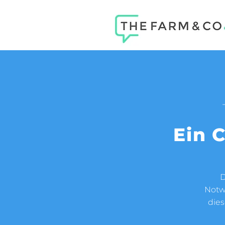
Ein 
D
Notw
dies