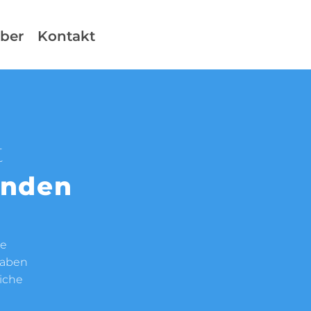
ber
Kontakt
t
inden
ie
haben
liche