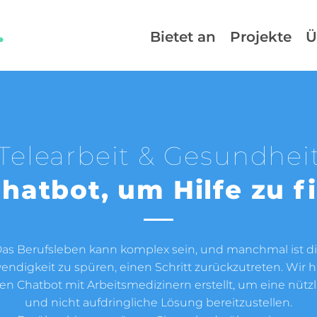
Bietet an
Projekte
Ü
Telearbeit & Gesundhei
Chatbot, um Hilfe zu f
as Berufsleben kann komplex sein, und manchmal ist d
endigkeit zu spüren, einen Schritt zurückzutreten. Wir 
en Chatbot mit Arbeitsmedizinern erstellt, um eine nütz
und nicht aufdringliche Lösung bereitzustellen.