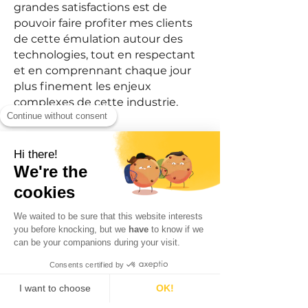
grandes satisfactions est de
pouvoir faire profiter mes clients
de cette émulation autour des
technologies, tout en respectant
et en comprennant chaque jour
plus finement les enjeux
complexes de cette industrie.
Continue without consent
Hi there!
We're the
cookies
We waited to be sure that this website interests
you before knocking, but we
have
to know if we
can be your companions during your visit.
Consents certified by
I want to choose
OK!
MA valeur
Consent Management Platform: Personalize Your Options