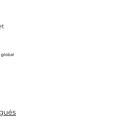
et
u global
égués