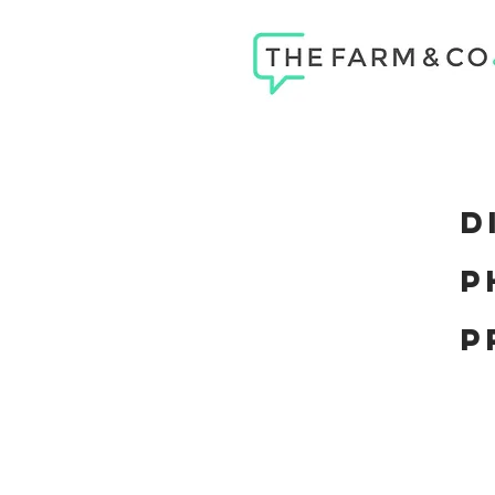
D
P
p