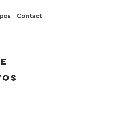
opos
Contact
se
vos