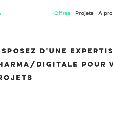
Offres
Projets
A pr
ISPOSEz d'unE experti
HARMA/DIGITALE pour 
rojets