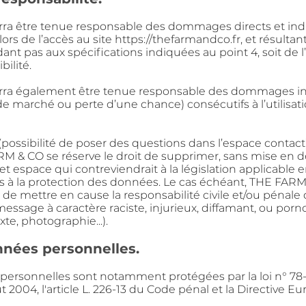
ra être tenue responsable des dommages directs et
ind
 lors de l’accès au
site
https://thefarmandco.fr
, et résultan
ant pas aux spécifications indiquées au point 4, soit de 
lité.
ra également être tenue responsable des dommages
i
e marché ou perte d’une chance)
consécutifs à l’utilisa
(possibilité de poser des questions dans l’espace contac
RM & CO se réserve le droit de
supprimer, sans mise en d
cet
espace qui contreviendrait à la législation applicable 
es à la protection des données. Le cas échéant, THE FA
́ de mettre en cause la responsabilité civile
et/ou pénale d
sage à caractère raciste,
injurieux, diffamant, ou por
exte,
photographie...).
nnées personnelles.
 personnelles sont notamment protégées par la loi n° 78
t 2004, l'article L. 226-13 du Code
pénal et la Directive E