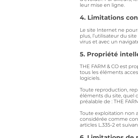
leur mise en ligne.
4. Limitations con
Le site Internet ne pour
plus, l’utilisateur du sit
virus et avec un naviga
5. Propriété inte
THE FARM & CO est proprie
tous les éléments acce
logiciels.
Toute reproduction, repr
éléments du site, quel q
préalable de : THE FAR
Toute exploitation non a
considérée comme cons
articles L.335-2 et suiv
6. Limitations de r