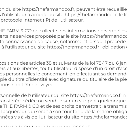
ion du site
https://thefarmandco.fr
, peuvent être recueilli
l'utilisateur a accédé au site
https://thefarmandco.fr
, le
e
protocole Internet (IP) de l'utilisateur.
THE FARM & CO ne collecte des informations personnelle
rtains services proposés par le site
https://thefarmandco
ute
connaissance de cause, notamment lorsqu'il procède p
́ à l'utilisateur du site
https://thefarmandco.fr
l’obligatio
itions des articles 38 et suivants de la loi 78-17 du 6
jan
rs et aux libertés, tout utilisateur
dispose d’un droit d’acce
́es
personnelles le concernant, en effectuant sa demande e
 du titre d’identité avec signature du titulaire de la
pie
éponse doit être envoyée.
onnelle de l'utilisateur du site
https://thefarmandco.fr
n
 transférée, cédée ou vendue sur un
support quelconque à
 de THE FARM & CO et
de ses droits permettrait la transmis
el
acquéreur qui serait à son tour tenu de la même oblig
́es vis à vis de l'utilisateur du site
https://thefarmandco