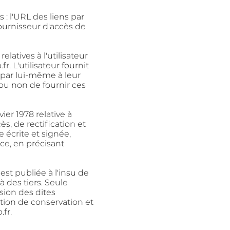
es
: l'URL des liens par
 fournisseur d'accès de
s
relatives à l'utilisateur
.fr
. L'utilisateur fournit
ar lui-même à leur
n ou non
de fournir ces
vier 1978 relative à
̀s, de rectification et
́crite et signée,
̀ce, en précisant
'est publiée à l'insu de
 des tiers. Seule
sion des dites
ation de conservation et
.fr
.