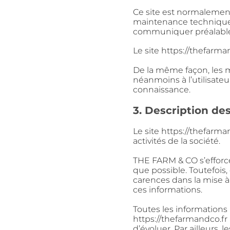
Ce site est normalement
maintenance technique p
communiquer préalab
Le site
https://thefarma
De la même façon, les 
néanmoins à l’utilisateur
connaissance.
3. Description des
Le site
https://thefarma
activités de la société.
THE FARM & CO s’efforce 
que possible. Toutefois,
carences dans la mise à
ces
informations.
Toutes les informations 
https://thefarmandco.fr
d’évoluer. Par ailleurs